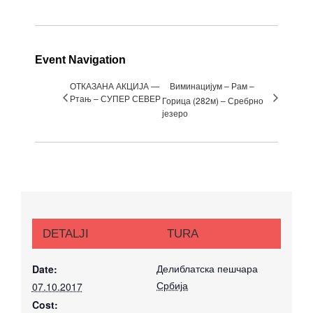
Event Navigation
ОТКАЗАНА АКЦИЈА —
Виминацијум – Рам –
Ртањ – СУПЕР СЕВЕР
Горица (282м) – Сребрно
језеро
DETALJI
TURA
Делиблатска пешчара
Date:
Србија
07.10.2017
Cost: