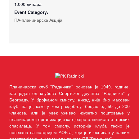
1.000 динара
Event Category:
ПА-планинарска Акција
Планинарски клуб ''Раднички'' основан је 1949. године,
као један од клубова Спортског друштва ''Раднички'' у
Београду. У бројчаном смислу, никад није био масован
клуб, па је, како у ком раздобљу, бројао од 50 до 200
чланова, али је увек уживао изузетно поштовање у
планинарској организацији као језгро алпиниста и горских
спасилаца. У том смислу, историја клуба тесно је
повезана са историјом АОБ-а, који је и осниван у нашим
просторијама, и махом од чланова ПД "Раднички".