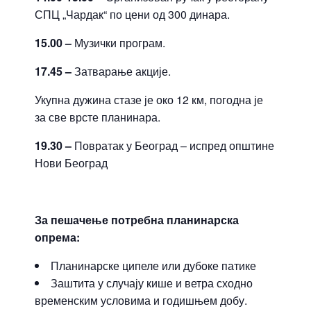
СПЦ „Чардак“ по цени од 300 динара.
15.00
–
Музички програм.
17.45
–
Затварање акције.
Укупна дужина стазе је око 12 км, погодна је
за све врсте планинара.
19.30 –
Повратак у Београд – испред општине
Нови Београд
За пешачење потребна планинарска
опрема:
Планинарске ципеле или дубоке патике
Заштита у случају кише и ветра сходно
временским условима и годишњем добу.