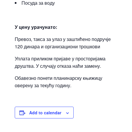
Посуда за воду
У цену урачунато:
Превоз, такса за улаз у заштићено подручје
120 динара и организациони трошкови
Уплата приликом пријаве у просторијама
друштва. У случају отказа наћи замену.
Обавезно понети планинарску књижицу
оверену за текућу годину.
Add to calendar