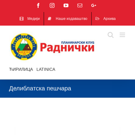
Facebook
Instagram
YouTube
Email
Google+
Медији
Наше издаваштво
Архива
ЋИРИЛИЦА
|
LATINICA
Делиблатска пешчара
Делиблатска пешчара