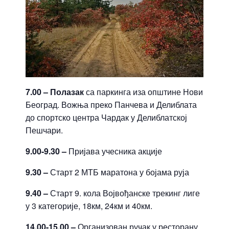
7.00 – Полазак
са паркинга иза општине Нови
Београд. Вожња преко Панчева и Делиблата
до спортско центра Чардак у Делиблатској
Пешчари.
9.00-9.30
–
Пријава учесника акције
9.30 –
Старт 2 МТБ маратона у бојама руја
9.40
–
Старт 9. кола Војвођанске трекинг лиге
у 3 категорије, 18км, 24км и 40км.
14.00-15.00 –
Организован ручак у ресторану