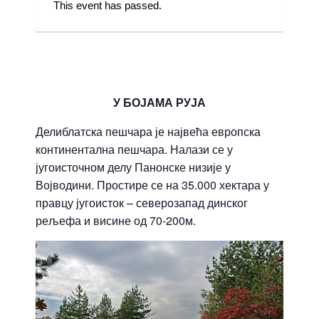
This event has passed.
07.10.2017
|
1.000 ДИНАРА
У БОЈАМА РУЈА
Делиблатска пешчара је највећа европска
континентална пешчара. Налази се у
југоисточном делу Панонске низије у
Војводини. Простире се на 35.000 хектара у
правцу југоисток – северозапад динског
рељефа и висине од 70-200м.