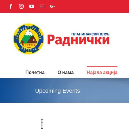
Facebook
Instagram
YouTube
Email
Google+
Почетна
O нама
Најава акција
Upcoming Events
Event
Views
List