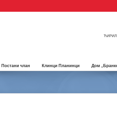
ЋИРИЛ
Постани члан
Клинци Планинци
Дом „Бранко