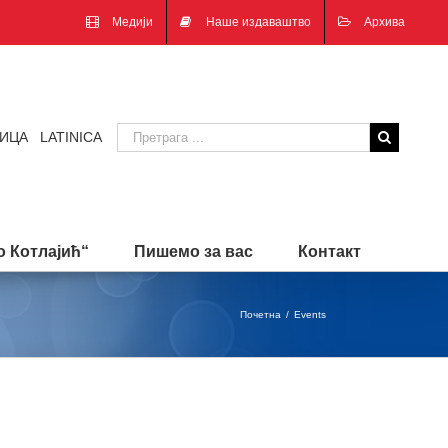
Медији
Наше издаваштво
Архива
ИЦА
|
LATINICA
 Котлајић“
Пишемо за вас
Контакт
Почетна
/
Events