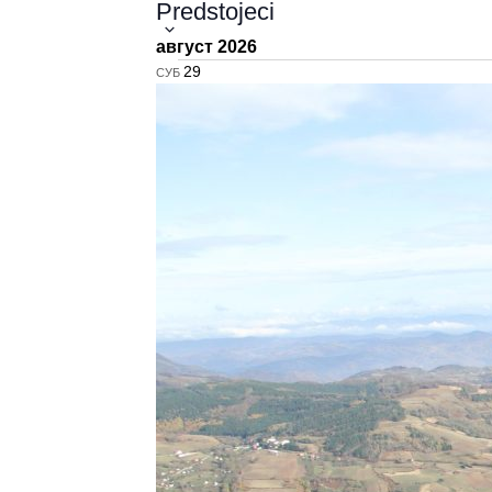
Predstojeci
Select
Events
date.
август 2026
СУБ
29