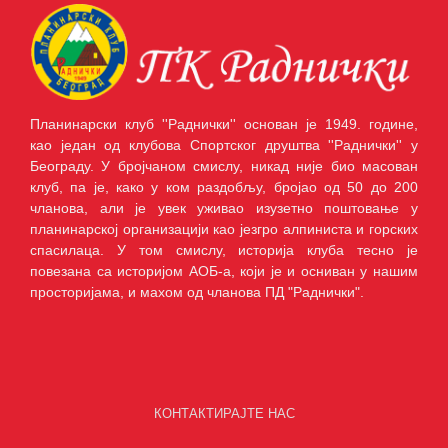
Планинарски клуб ''Раднички'' основан је 1949. године,
као један од клубова Спортског друштва ''Раднички'' у
Београду. У бројчаном смислу, никад није био масован
клуб, па је, како у ком раздобљу, бројао од 50 до 200
чланова, али је увек уживао изузетно поштовање у
планинарској организацији као језгро алпиниста и горских
спасилаца. У том смислу, историја клуба тесно је
повезана са историјом АОБ-а, који је и осниван у нашим
просторијама, и махом од чланова ПД "Раднички".
КОНТАКТИРАЈТЕ НАС