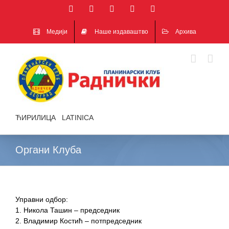
Facebook
Instagram
YouTube
Email
Google+
Медији
Наше издаваштво
Архива
ЋИРИЛИЦА
|
LATINICA
Органи Клуба
Управни одбор:
1. Никола Ташин – председник
2. Владимир Костић – потпредседник