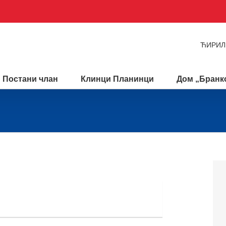
ЋИРИЛ
Постани члан
Клинци Планинци
Дом „Бранко
06.05.2017
|
1500ДИНАРА