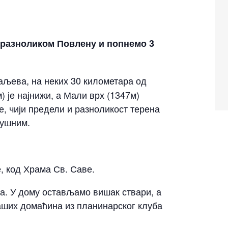
 разноликом Повлену и попнемо 3
аљева, на неких 30 километара од
) је најнижи, а Мали врх (1347м)
, чији предели и разноликост терена
душним.
, код Храма Св. Саве.
ва. У дому остављамо вишак ствари, а
 наших домаћина из планинарског клуба