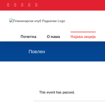
Facebook
Instagram
YouTube
Email
Google+
Почетна
O нама
Најава акција
Повлен
Повлен
This event has passed.