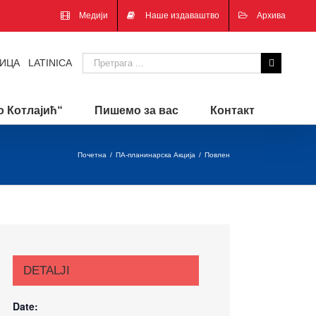
Медији
Наше издаваштво
Архива
ИЦА
|
LATINICA
 Котлајић“
Пишемо за вас
Контакт
Почетна
/
ПА-планинарска Акција
/
Повлен
DETALJI
Date: