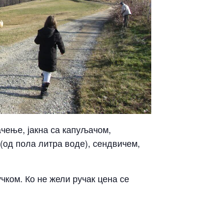
ачење, јакна са капуљачом,
(од пола литра воде), сендвичем,
чком. Ко не жели ручак цена се