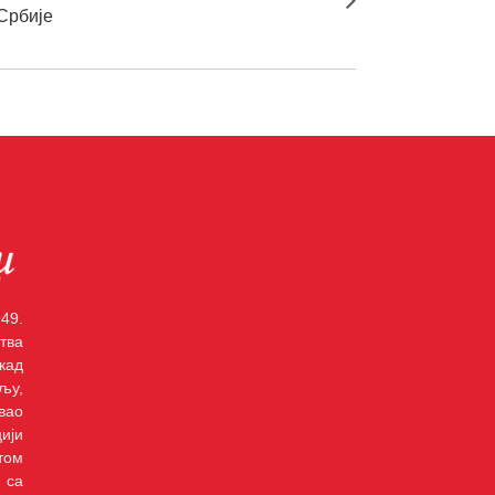
Србије
49.
тва
кад
љу,
вао
ији
том
 са