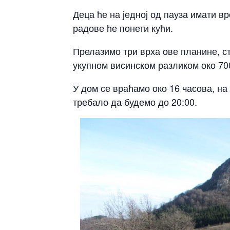
Деца ће на једној од пауза имати вр
радове ће понети кући.
Прелазимо три врха ове планине, ст
укупном висинском разликом око 700
У дом се враћамо око 16 часова, на
требало да будемо до 20:00.