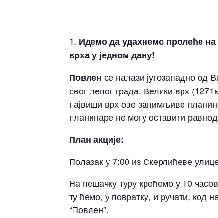
Идемо да удахнемо пролеће на
врха у једном дану!
се налази југозападно од В
Повлен
овог лепог града. Велики врх (1271м
највиши врх ове занимљиве планине
планинаре не могу оставити равно
План акције:
Полазак у 7:00 из Скерлићеве улице
На пешачку туру крећемо у 10 часо
ту ћемо, у повратку, и ручати, код
“Повлен”.