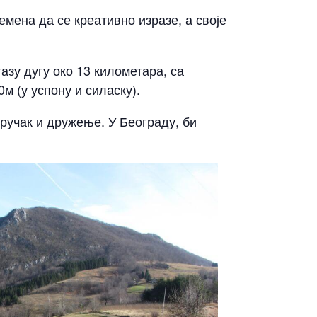
емена да се креативно изразе, а своје
азу дугу око 13 километара, са
м (у успону и силаску).
 ручак и дружење. У Београду, би