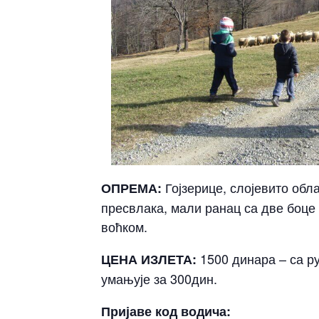
Гојзерице, слојевито обл
ОПРЕМА:
пресвлака, мали ранац са две боце 
воћком.
1500 динара – са ру
ЦЕНА ИЗЛЕТА:
умањује за 300дин.
Пријаве код водича: