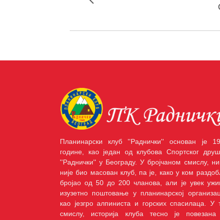
Планинарски клуб ''Раднички'' основан је 19
године, као један од клубова Спортског друш
''Раднички'' у Београду. У бројчаном смислу, ни
није био масован клуб, па је, како у ком раздоб
бројао од 50 до 200 чланова, али је увек ужи
изузетно поштовање у планинарској организац
као језгро алпиниста и горских спасилаца. У 
смислу, историја клуба тесно је повезана