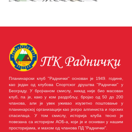
Планинарски клуб ''Раднички'' основан је 1949. године,
као један од клубова Спортског друштва ''Раднички'' у
Београду. У бројчаном смислу, никад није био масован
клуб, па је, како у ком раздобљу, бројао од 50 до 200
чланова, али је увек уживао изузетно поштовање у
планинарској организацији као језгро алпиниста и горских
спасилаца. У том смислу, историја клуба тесно је
повезана са историјом АОБ-а, који је и осниван у нашим
просторијама, и махом од чланова ПД "Раднички".