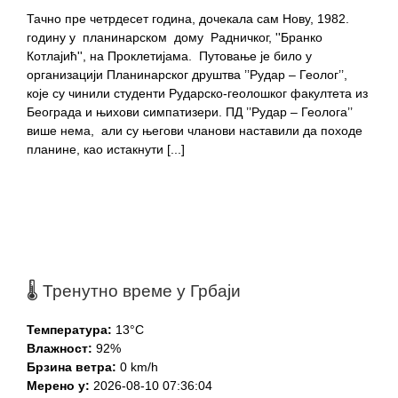
Тачно пре четрдесет година, дочекала сам Нову, 1982.
годину у планинарском дому Радничког, ''Бранко
Котлајић'', на Проклетијама. Путовање је било у
организацији Планинарског друштва ’’Рудар – Геолог’’,
које су чинили студенти Рударско-геолошког факултета из
Београда и њихови симпатизери. ПД ’’Рудар – Геолога’’
више нема, али су његови чланови наставили да походе
планине, као истакнути [...]
🌡️ Тренутно време у Грбаји
Температура:
13°C
Влажност:
92%
Брзина ветра:
0 km/h
Мерено у:
2026-08-10 07:36:04