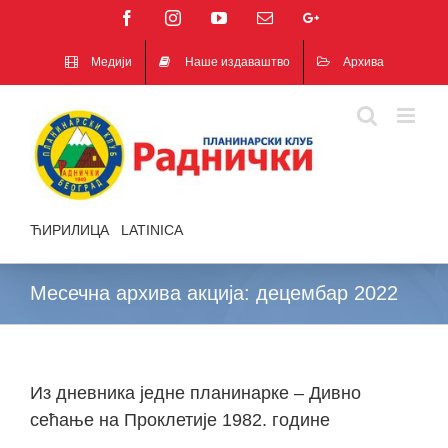
Facebook
Instagram
YouTube
Email
Google+
Медији
Наше издаваштво
Архива
ЋИРИЛИЦА
|
LATINICA
Месечна архива акција:
децембар 2022
Из дневника једне планинарке – Дивно
сећање на Проклетије 1982. године