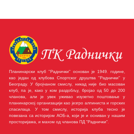
Планинарски клуб ''Раднички'' основан је 1949. године,
као један од клубова Спортског друштва ''Раднички'' у
Београду. У бројчаном смислу, никад није био масован
клуб, па је, како у ком раздобљу, бројао од 50 до 200
чланова, али је увек уживао изузетно поштовање у
планинарској организацији као језгро алпиниста и горских
спасилаца. У том смислу, историја клуба тесно је
повезана са историјом АОБ-а, који је и осниван у нашим
просторијама, и махом од чланова ПД "Раднички".