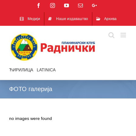
Facebook
Instagram
YouTube
Email
Google+
Медији
Наше издаваштво
Архива
ЋИРИЛИЦА
|
LATINICA
ФОТО галерија
no images were found