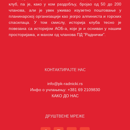
клуб, па је, како у ком раздобљу, бројао од 50 до 200
чланова, али је увек уживао изузетно поштовање у
планинарској организацији као језгро алпиниста и горских
спасилаца. У том смислу, историја клуба тесно је
повезана са историјом АОБ-а, који је и осниван у нашим
просторијама, и махом од чланова ПД "Раднички".
КОНТАКТИРАЈТЕ НАС
info@pk-radnicki.rs
Инфо о учлањењу: +381 69 2109830
КАКО ДО НАС
ДРУШТВЕНЕ МРЕЖЕ