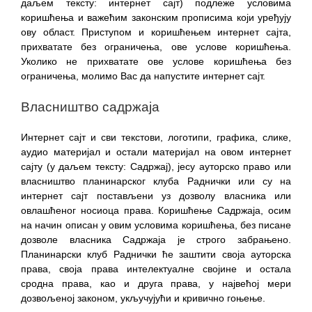
даљем тексту: интернет сајт) подлеже условима
коришћења и важећим законским прописима који уређују
ову област. Приступом и коришћењем интернет сајта,
прихватате без ограничења, ове услове коришћења.
Уколико не прихватате ове услове коришћења без
ограничења, молимо Вас да напустите интернет сајт.
Власништво садржаја
Интернет сајт и сви текстови, логотипи, графика, слике,
аудио материјал и остали материјал на овом интернет
сајту (у даљем тексту: Садржај), јесу ауторско право или
власништво планинарског клуба Раднички или су на
интернет сајт постављени уз дозволу власника или
овлашћеног носиоца права. Коришћење Садржаја, осим
на начин описан у овим условима коришћења, без писане
дозволе власника Садржаја је строго забрањено.
Планинарски клуб Раднички ће заштити своја ауторска
права, своја права интелектуалне својине и остала
сродна права, као и друга права, у највећој мери
дозвољеној законом, укључујући и кривично гоњење.