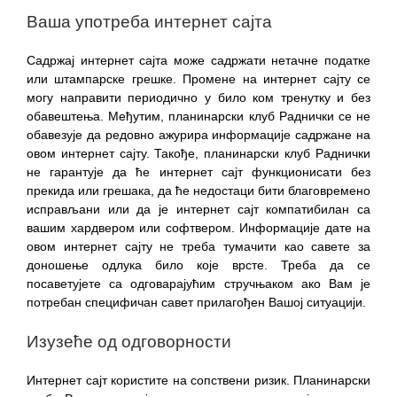
Ваша употреба интернет сајта
Садржај интернет сајта може садржати нетачне податке
или штампарске грешке. Промене на интернет сајту се
могу направити периодично у било ком тренутку и без
обавештења. Међутим, планинарски клуб Раднички се не
обавезује да редовно ажурира информације садржане на
овом интернет сајту. Такође, планинарски клуб Раднички
не гарантује да ће интернет сајт функционисати без
прекида или грешака, да ће недостаци бити благовремено
исправљани или да је интернет сајт компатибилан са
вашим хардвером или софтвером. Информације дате на
овом интернет сајту не треба тумачити као савете за
доношење одлука било које врсте. Треба да се
посаветујете са одговарајућим стручњаком ако Вам је
потребан специфичан савет прилагођен Вашој ситуацији.
Изузеће од одговорности
Интернет сајт користите на сопствени ризик. Планинарски