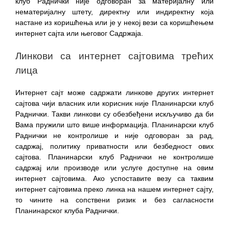
клуб Раднички није одговоран за материјалну или
нематеријалну штету, директну или индиректну која
настане из коришћења или је у некој вези са коришћењем
интернет сајта или његовог Садржаја.
Линкови са интернет сајтовима трећих
лица
Интернет сајт може садржати линкове других интернет
сајтова чији власник или корисник није Планинарски клуб
Раднички. Такви линкови су обезбеђени искључиво да би
Вама пружили што више информација. Планинарски клуб
Раднички не контролише и није одговоран за рад,
садржај, политику приватности или безбедност ових
сајтова. Планинарски клуб Раднички не контролише
садржај или производе или услуге доступне на овим
интернет сајтовима. Ако успоставите везу са таквим
интернет сајтовима преко линка на нашем интернет сајту,
то чините на сопствени ризик и без сагласности
Планинарског клуба Раднички.