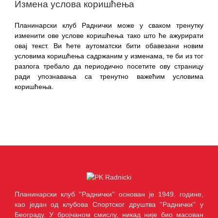
Измена услова коришћења
Планинарски клуб Раднички може у сваком тренутку
изменити ове услове коришћења тако што ће ажурирати
овај текст. Ви ћете аутоматски бити обавезани новим
условима коришћења садржаним у изменама, те би из тог
разлога требало да периодично посетите ову страницу
ради упознавања са тренутно важећим условима
коришћења.
Планинарски клуб ''Раднички'' основан је 1949. године,
као један од клубова Спортског друштва ''Раднички'' у
Београду. У бројчаном смислу, никад није био масован