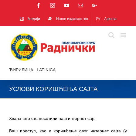
Facebook
Instagram
YouTube
Email
Google+
Медији
Наше издаваштво
Архива
ЋИРИЛИЦА
|
LATINICA
УСЛОВИ КОРИШЋЕЊА САЈТА
Хвала што сте посетили наш интернет сајт.
Ваш приступ, као и коришћење овог интернет сајта (у