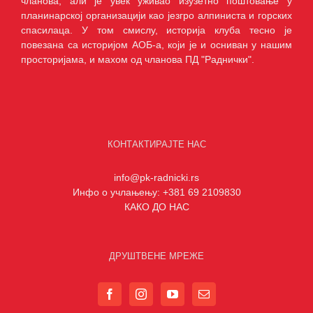
чланова, али је увек уживао изузетно поштовање у
планинарској организацији као језгро алпиниста и горских
спасилаца. У том смислу, историја клуба тесно је
повезана са историјом АОБ-а, који је и осниван у нашим
просторијама, и махом од чланова ПД "Раднички".
КОНТАКТИРАЈТЕ НАС
info@pk-radnicki.rs
Инфо о учлањењу: +381 69 2109830
КАКО ДО НАС
ДРУШТВЕНЕ МРЕЖЕ