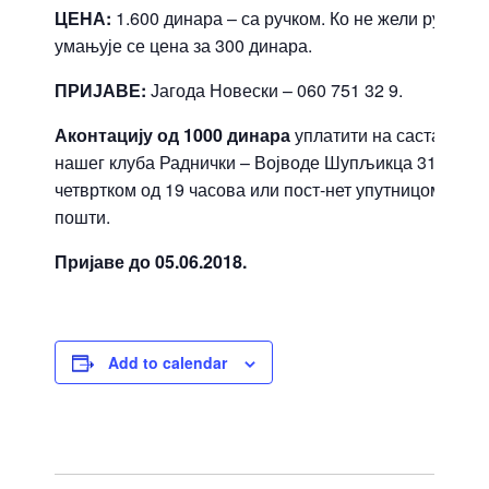
ЦЕНА:
1.600 динара – са ручком. Ко не жели ручак,
умањује се цена за 300 динара.
ПРИЈАВЕ:
Јагода Новески – 060 751 32 9.
Аконтацију од 1000 динара
уплатити на састанку
нашег клуба Раднички – Војводе Шупљикца 31,
четвртком од 19 часова или пост-нет упутницом у
пошти.
Пријаве до 05.06.2018.
Add to calendar