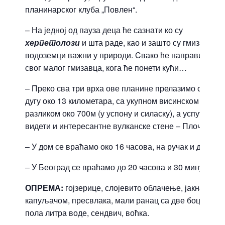
планинарског клуба „Повлен“.
– На једној од пауза деца ће сазнати ко су
херпетолози
и шта раде, као и зашто су гмизавци и
водоземци важни у природи. Cвако ће направити и
свог малог гмизавца, кога ће понети кући…
– Преко сва три врха ове планине прелазимо стазу
дугу око 13 километара, са укупном висинском
разликом око 700м (у успону и силаску), а успут ћемо
видети и интересантне вулканске стене – Плоче.
– У дом се враћамо око 16 часова, на ручак и дружењ
– У Београд се враћамо до 20 часова и 30 минута.
ОПРЕМА:
гојзерице, слојевито облачење, јакна са
капуљачом, пресвлака, мали ранац са две боце од
пола литра воде, сендвич, воћка.