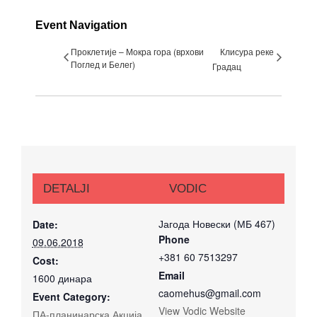
Event Navigation
Проклетије – Мокра гора (врхови
Клисура реке
Поглед и Белег)
Градац
DETALJI
VODIC
Јагода Новески (МБ 467)
Date:
Phone
09.06.2018
+381 60 7513297
Cost:
Email
1600 динара
caomehus@gmail.com
Event Category:
View Vodic Website
ПА-планинарска Акција