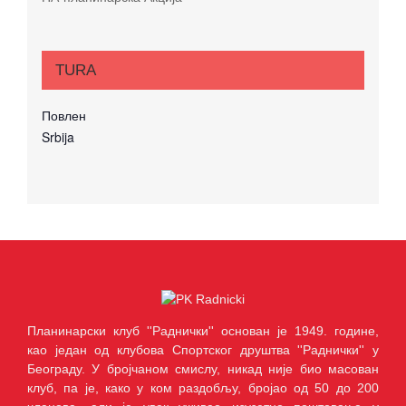
TURA
Повлен
Srbija
Планинарски клуб ''Раднички'' основан је 1949. године,
као један од клубова Спортског друштва ''Раднички'' у
Београду. У бројчаном смислу, никад није био масован
клуб, па је, како у ком раздобљу, бројао од 50 до 200