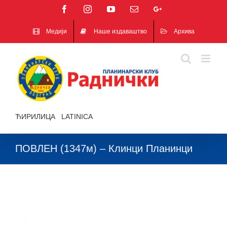
Facebook
Instagram
YouTube
Email
Google+
Медији
Наше издаваштво
Архива
ЋИРИЛИЦА
|
LATINICA
ПОВЛЕН (1347м) – Клинци Планинци
ПОВЛЕН (1347м) – Клинци
Планинци