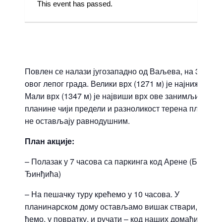
This event has passed.
09.06.2018
|
1600 ДИНАРА
Повлен се налази југозападно од Ваљева, на 30 км 
овог лепог града. Велики врх (1271 м) је најнижи, а
Мали врх (1347 м) је највиши врх ове занимљиве
планине чији предели и разноликост терена планина
не остављају равнодушним.
План акције:
– Полазак у 7 часова са паркинга кoд Арене (Бул. З.
Ђинђића)
– На пешачку туру крећемо у 10 часова. У
планинарском дому остављамо вишак ствари, а ту
ћемо, у повратку, и ручати – код наших домаћина из