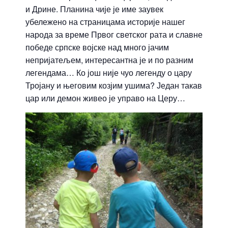
и Дрине. Планина чије је име заувек
убележено на страницама историје нашег
народа за време Првог светског рата и славне
победе српске војске над много јачим
непријатељем, интересантна је и по разним
легендама… Ко још није чуо легенду о цару
Тројану и његовим козјим ушима? Један такав
цар или демон живео је управо на Церу…