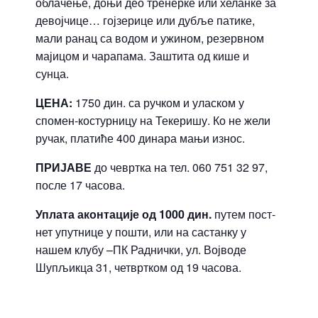
облачење, доњи део тренерке или хеланке за
девојчице… гојзерице или дубље патике,
мали ранац са водом и ужином, резервном
мајицом и чарапама. Заштита од кише и
сунца.
ЦЕНА:
1750 дин. са ручком и уласком у
спомен-костурницу на Текеришу. Ко не жели
ручак, платиће 400 динара мањи износ.
ПРИЈАВЕ
до чевртка на тел. 060 751 32 97,
после 17 часова.
Уплата аконтације од 1000 дин.
путем пост-
нет упутнице у пошти, или на састанку у
нашем клубу –ПК Раднички, ул. Војводе
Шупљикца 31, четвртком од 19 часова.