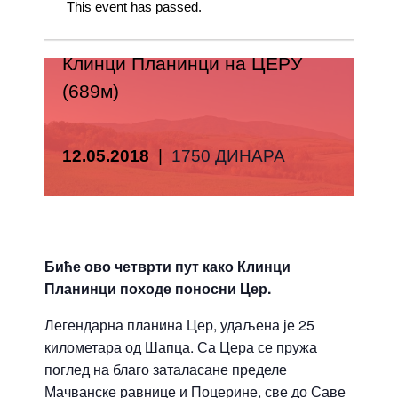
This event has passed.
Клинци Планинци на ЦЕРУ
(689м)
12.05.2018
|
1750 ДИНАРА
Биће ово четврти пут како Клинци
Планинци походе поносни Цер.
Легендарна планина Цер, удаљена је 25
километара од Шапца. Са Цера се пружа
поглед на благо заталасане пределе
Мачванске равнице и Поцерине, све до Саве