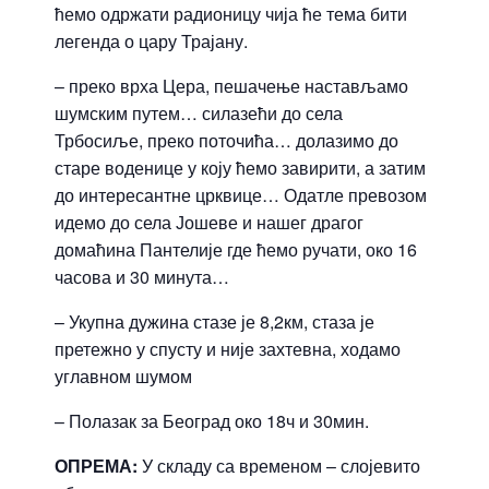
ћемо одржати радионицу чија ће тема бити
легенда о цару Трајану.
– преко врха Цера, пешачење настављамо
шумским путем… силазећи до села
Трбосиље, преко поточића… долазимо до
старе воденице у коју ћемо завирити, а затим
до интересантне црквице… Одатле превозом
идемо до села Јошеве и нашег драгог
домаћина Пантелије где ћемо ручати, око 16
часова и 30 минута…
– Укупна дужина стазе је 8,2км, стаза је
претежно у спусту и није захтевна, ходамо
углавном шумом
– Полазак за Београд око 18ч и 30мин.
ОПРЕМА:
У складу са временом – слојевито