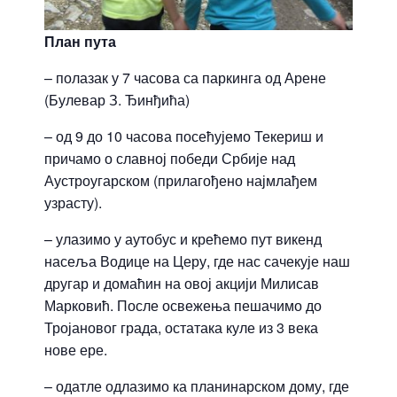
План пута
– полазак у 7 часова са паркинга од Арене
(Булевар З. Ђинђића)
– од 9 до 10 часова посећујемо Текериш и
причамо о славној победи Србије над
Аустроугарском (прилагођено најмлађем
узрасту).
– улазимо у аутобус и крећемо пут викенд
насеља Водице на Церу, где нас сачекује наш
другар и домаћин на овој акцији Милисав
Марковић. После освежења пешачимо до
Тројановог града, остатака куле из 3 века
нове ере.
– одатле одлазимо ка планинарском дому, где