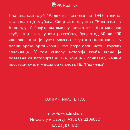
Планинарски клуб ''Раднички'' основан је 1949. године,
као један од клубова Спортског друштва ''Раднички'' у
Београду. У бројчаном смислу, никад није био масован
клуб, па је, како у ком раздобљу, бројао од 50 до 200
чланова, али је увек уживао изузетно поштовање у
планинарској организацији као језгро алпиниста и горских
спасилаца. У том смислу, историја клуба тесно је
повезана са историјом АОБ-а, који је и осниван у нашим
просторијама, и махом од чланова ПД "Раднички".
КОНТАКТИРАЈТЕ НАС
info@pk-radnicki.rs
Инфо о учлањењу: +381 69 2109830
КАКО ДО НАС