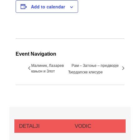
Add to calendar
Event Navigation
Малиник, Лазарев
Рам – Затоње – предворје
кањон и Злот
Ђердапске клисуре
DETALJI
VODIC