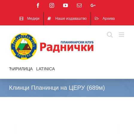
Facebook
Instagram
YouTube
Email
Google+
Медији
Наше издаваштво
Архива
ЋИРИЛИЦА
|
LATINICA
Клинци Планинци на ЦЕРУ (689м)